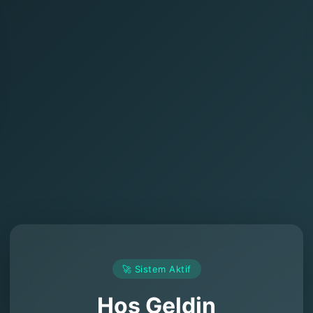
🚀 Sistem Aktif
Hoş Geldin