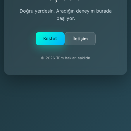
Doğru yerdesin. Aradığın deneyim burada
başlıyor.
Keşfet
İletişim
© 2026 Tüm hakları saklıdır