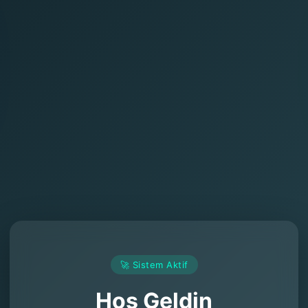
🚀 Sistem Aktif
Hoş Geldin