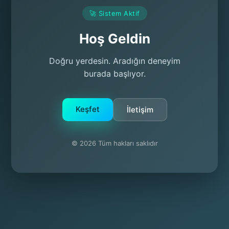
🚀 Sistem Aktif
Hoş Geldin
Doğru yerdesin. Aradığın deneyim
burada başlıyor.
Keşfet
İletişim
© 2026 Tüm hakları saklıdır